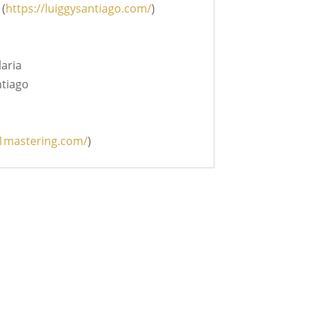
 (
https://luiggysantiago.com/
)
laria
ntiago
c1mastering.com/
)