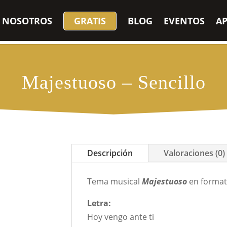
 NOSOTROS
GRATIS
BLOG
EVENTOS
A
Majestuoso – Sencillo
Descripción
Valoraciones (0)
Tema musical
Majestuoso
en format
Letra:
Hoy vengo ante ti