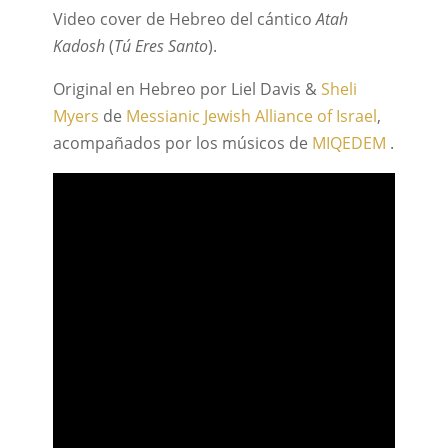
Video cover de Hebreo del cántico
Atah
Kadosh
(
Tú Eres Santo
).
Original en Hebreo por Liel Davis &
Sheli
Myers
de
Messianic Jewish Alliance of Israel
,
acompañados por los músicos de
MIQEDEM
.