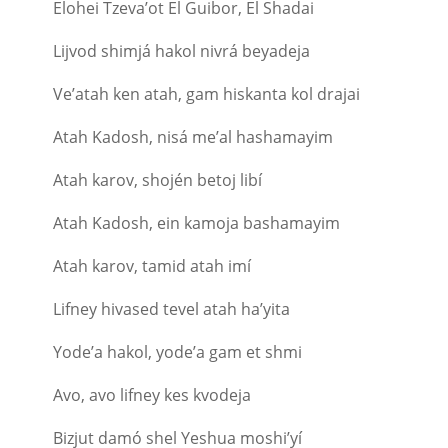
Elohei Tzeva’ot El Guibor, El Shadai
Lijvod shimjá hakol nivrá beyadeja
Ve’atah ken atah, gam hiskanta kol drajai
Atah Kadosh, nisá me’al hashamayim
Atah karov, shojén betoj libí
Atah Kadosh, ein kamoja bashamayim
Atah karov, tamid atah imí
Lifney hivased tevel atah ha’yita
Yode’a hakol, yode’a gam et shmi
Avo, avo lifney kes kvodeja
Bizjut damó shel Yeshua moshi’yí