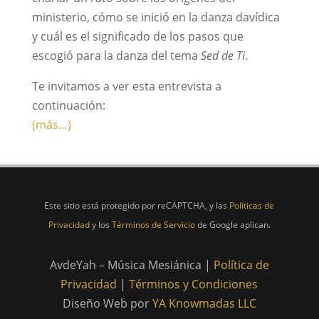
ministerio, cómo se inició en la danza davídica
y cuál es el significado de los pasos que
escogió para la danza del tema
Sed de Ti
.
Te invitamos a ver esta entrevista a
continuación:
(más…)
Este sitio está protegido por reCAPTCHA, y las
Políticas de
Privacidad
y los
Términos de Servicio
de Google aplican.
AvdeYah – Música Mesiánica |
Política de
Privacidad
|
Términos y Condiciones
Diseño Web por
YA Knowmadas LLC