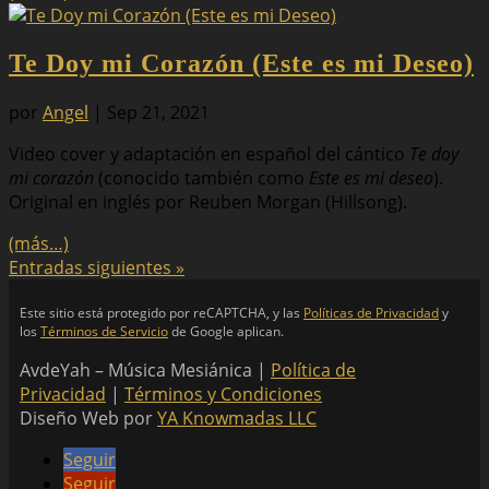
Te Doy mi Corazón (Este es mi Deseo)
por
Angel
|
Sep 21, 2021
Video cover y adaptación en español del cántico
Te doy
mi corazón
(conocido también como
Este es mi deseo
).
Original en inglés por Reuben Morgan (Hillsong).
(más…)
Entradas siguientes »
Este sitio está protegido por reCAPTCHA, y las
Políticas de Privacidad
y
los
Términos de Servicio
de Google aplican.
AvdeYah – Música Mesiánica |
Política de
Privacidad
|
Términos y Condiciones
Diseño Web por
YA Knowmadas LLC
Seguir
Seguir