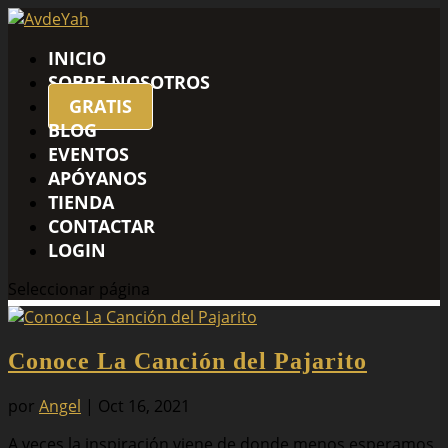
INICIO
SOBRE NOSOTROS
GRATIS
BLOG
EVENTOS
APÓYANOS
TIENDA
CONTACTAR
LOGIN
Seleccionar página
Conoce La Canción del Pajarito
por
Angel
|
Oct 16, 2021
A veces la inspiración viene de donde menos esperamos.