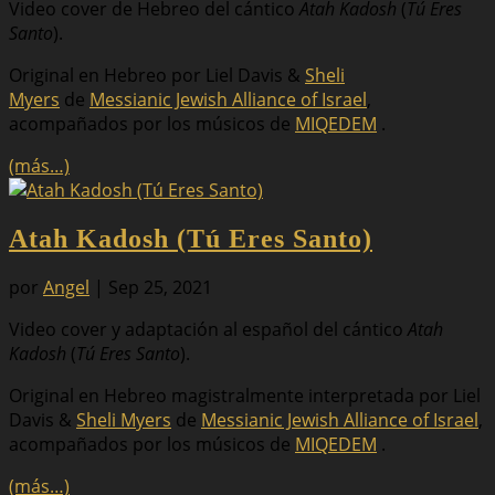
Video cover de Hebreo del cántico
Atah Kadosh
(
Tú Eres
Santo
).
Original en Hebreo por Liel Davis &
Sheli
Myers
de
Messianic Jewish Alliance of Israel
,
acompañados por los músicos de
MIQEDEM
.
(más…)
Atah Kadosh (Tú Eres Santo)
por
Angel
|
Sep 25, 2021
Video cover y adaptación al español del cántico
Atah
Kadosh
(
Tú Eres Santo
).
Original en Hebreo magistralmente interpretada por Liel
Davis &
Sheli Myers
de
Messianic Jewish Alliance of Israel
,
acompañados por los músicos de
MIQEDEM
.
(más…)