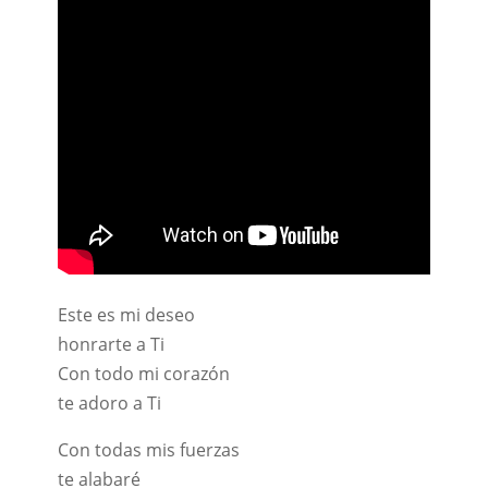
Este es mi deseo
honrarte a Ti
Con todo mi corazón
te adoro a Ti
Con todas mis fuerzas
te alabaré