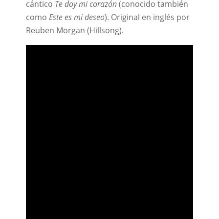
cántico
Te doy mi corazón
(conocido también
como
Este es mi deseo
). Original en inglés por
Reuben Morgan (Hillsong).